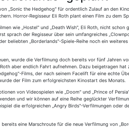
von „Sonic the Hedgehog" für ordentlich Zulauf an den Kin
chern. Horror-Regisseur Eli Roth plant einen Film zu dem Spi
 Filmen wie „Hostel" und „Death Wish", Eli Roth, nicht schon
erst sprach der Regisseur über sein umfangreiches „Clown
der beliebten „Borderlands"-Spiele-Reihe noch ein weiteres
reuen, wurde die Verfilmung doch bereits vor fünf Jahren v
 Roth aber endlich Fahrt aufnehmen. Dazu beigetragen hat 
edgehog"-Films, der nach seinem Facelift für eine echte Ü
wurde der Film zum erfolgreichsten Kinostart des Monats.
ptionen von Videospielen wie „Doom" und „Prince of Persia
 wenden und wir können auf eine Reihe geglückter Verfilm
spiel die erfolgreichen „Angry Birds"-Verfilmungen oder d
 bereits eine Marschroute für die neue Verfilmung von „Bord